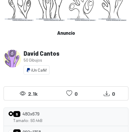
Anuncio
David Cantos
50 Dibujos
¡Un Café!
2.1k
0
0
480x679
S
Tamaño: 93.4kB
960x1358