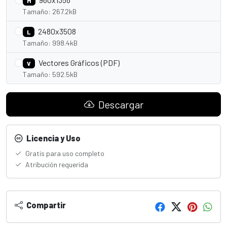
M
Tamaño: 267.2kB
2480x3508
L
Tamaño: 998.4kB
Vectores Gráficos (PDF)
V
Tamaño: 592.5kB
Descargar
Licencia y Uso
Gratis para uso completo
Atribución requerida
Compartir