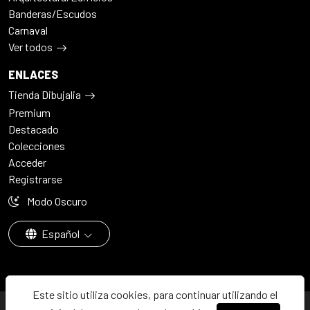
Banderas/Escudos
Carnaval
Ver todos
ENLACES
Tienda Dibujalia
Premium
Destacado
Colecciones
Acceder
Registrarse
Modo Oscuro
Español
Este sitio utiliza cookies, para continuar utilizando el
© 2026 - Dibujalia ha sido ⚙️ con ♥️ en ABC · Castilla-La Mancha ·