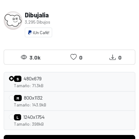
Dibujalia
3,295 Dibujos
¡Un Café!
3.0k
0
0
480x679
S
Tamaño: 71.3kB
800x1132
M
Tamaño: 143.9kB
1240x1754
L
Tamaño: 398kB