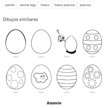
easter
easter egg
huevo
huevo pascua
pascua
Dibujos similares
Anuncio