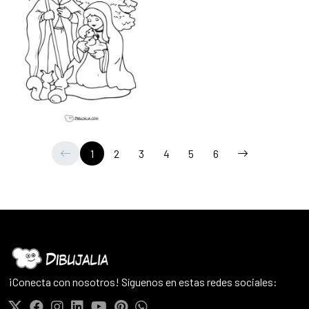
1
2
3
4
5
6
¡Conecta con nosotros! Síguenos en estas redes sociales: