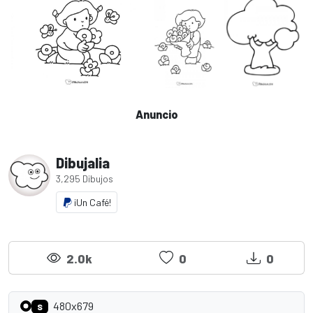
Anuncio
Dibujalia
3,295 Dibujos
¡Un Café!
2.0k
0
0
480x679
S