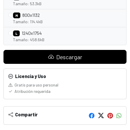
Tamaño: 53.3kB
800x1132
M
Tamaño: 114.4kB
1240x1754
L
Tamaño: 458.6kB
Descargar
Licencia y Uso
Gratis para uso personal
Atribución requerida
Compartir