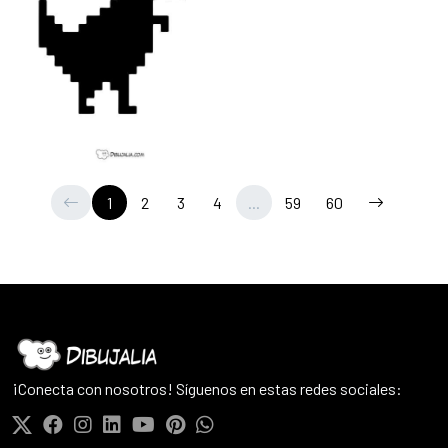
1
2
3
4
...
59
60
¡Conecta con nosotros! Síguenos en estas redes sociales: