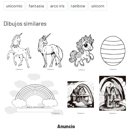
unicornio
fantasia
arco iris
rainbow
unicorn
Dibujos similares
Anuncio