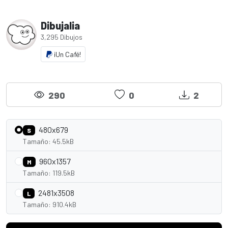
Dibujalia
3,295 Dibujos
¡Un Café!
290
0
2
480x679
S
Tamaño: 45.5kB
960x1357
M
Tamaño: 119.5kB
2481x3508
L
Tamaño: 910.4kB