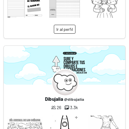
Ir al perfil
Dibujalia
@dibujalia
26
3.3k