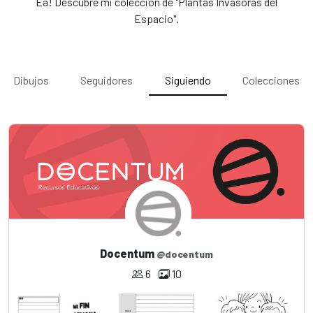
Ea! Descubre mi colección de "Plantas Invasoras del
Espacio".
Dibujos
Seguidores
Siguiendo
Colecciones
Docentum
@docentum
6
10