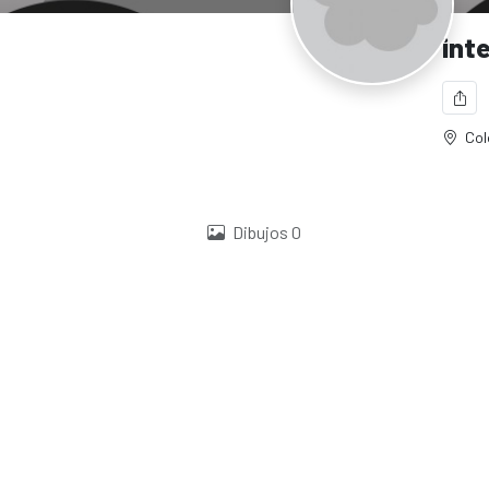
int
Col
Dibujos
0