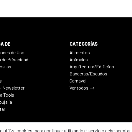
A DE
CATEGORÍAS
iones de Uso
Alimentos
a de Privacidad
Animales
os-as
Arquitectura/Edificios
Banderas/Escudos
s
Carnaval
 · Newsletter
Ver todos
ia Tools
bujalia
tar
io utiliza cookies, para continuar utilizando el servicio debe aceptar 