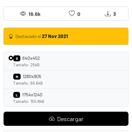
16.6k
0
3
Destacado el
27 Nov 2021
640x452
S
Tamaño: 25kB
1280x905
M
Tamaño: 65.6kB
1754x1240
L
Tamaño: 155.8kB
Descargar