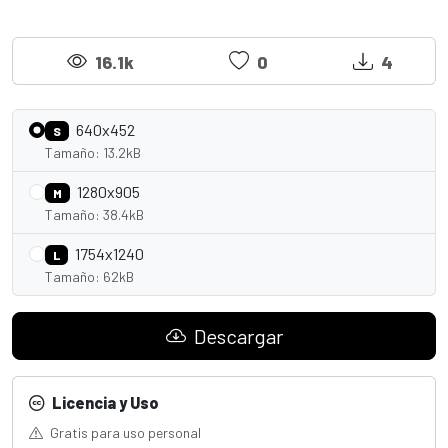
16.1k
0
4
640x452
S
Tamaño: 13.2kB
1280x905
M
Tamaño: 38.4kB
1754x1240
L
Tamaño: 62kB
Descargar
Licencia y Uso
Gratis para uso personal