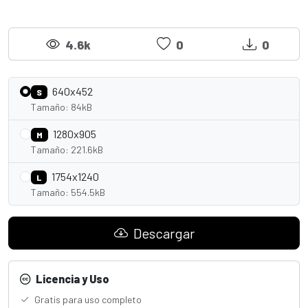
4.6k
0
0
640x452
S
Tamaño: 84kB
1280x905
M
Tamaño: 221.6kB
1754x1240
L
Tamaño: 554.5kB
Descargar
Licencia y Uso
Gratis para uso completo