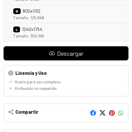
800x1132
M
Tamaño: 125.6kB
1240x1754
L
Tamaño: 350.1kB
Descargar
Licencia y Uso
Gratis para uso completo
Atribución no requerida
Compartir