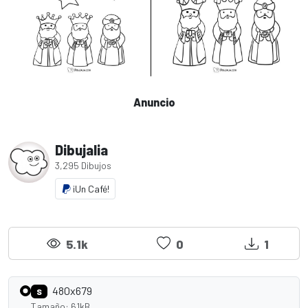
Anuncio
Dibujalia
3,295 Dibujos
¡Un Café!
5.1k
0
1
480x679
S
Tamaño: 61kB