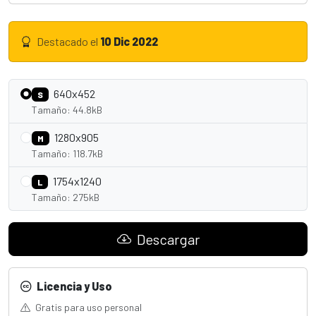
Destacado el
10 Dic 2022
640x452
S
Tamaño: 44.8kB
1280x905
M
Tamaño: 118.7kB
1754x1240
L
Tamaño: 275kB
Descargar
Licencia y Uso
Gratis para uso personal