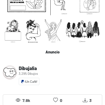
Anuncio
Dibujalia
3,295 Dibujos
¡Un Café!
7.8k
0
3