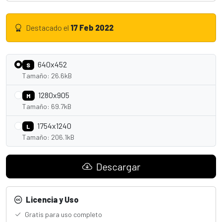
Destacado el
17 Feb 2022
640x452
S
Tamaño: 26.6kB
1280x905
M
Tamaño: 69.7kB
1754x1240
L
Tamaño: 206.1kB
Descargar
Licencia y Uso
Gratis para uso completo