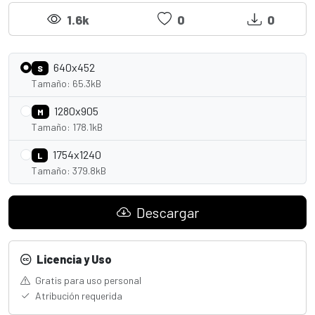
1.6k
0
0
640x452
S
Tamaño: 65.3kB
1280x905
M
Tamaño: 178.1kB
1754x1240
L
Tamaño: 379.8kB
Descargar
Licencia y Uso
Gratis para uso personal
Atribución requerida