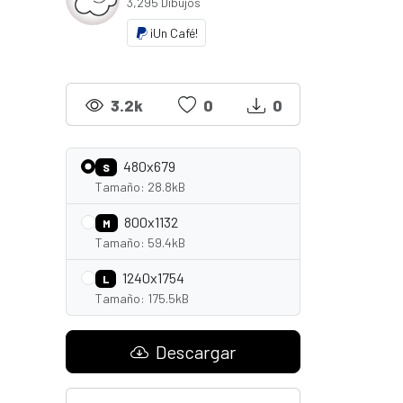
3,295 Dibujos
¡Un Café!
3.2k
0
0
480x679
S
Tamaño: 28.8kB
800x1132
M
Tamaño: 59.4kB
1240x1754
L
Tamaño: 175.5kB
Descargar