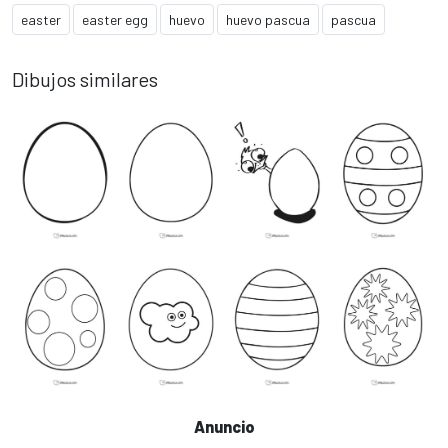
easter
easter egg
huevo
huevo pascua
pascua
Dibujos similares
Anuncio