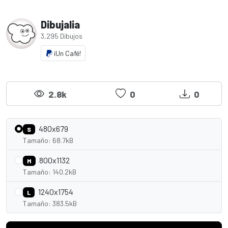
Dibujalia
3,295 Dibujos
¡Un Café!
2.8k
0
0
480x679
S
Tamaño: 68.7kB
800x1132
M
Tamaño: 140.2kB
1240x1754
L
Tamaño: 383.5kB