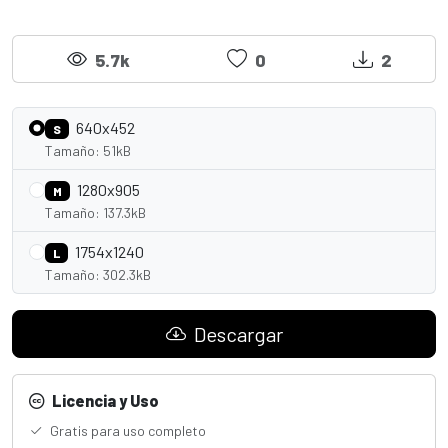
5.7k
0
2
640x452
S
Tamaño: 51kB
1280x905
M
Tamaño: 137.3kB
1754x1240
L
Tamaño: 302.3kB
Descargar
Licencia y Uso
Gratis para uso completo