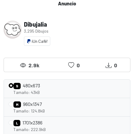
Anuncio
Dibujalia
3,295 Dibujos
¡Un Café!
2.9k
0
0
480x673
S
Tamaño: 43kB
960x1347
M
Tamaño: 124.8kB
1701x2386
L
Tamaño: 222.9kB