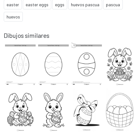
easter
easter eggs
eggs
huevos pascua
pascua
huevos
Dibujos similares