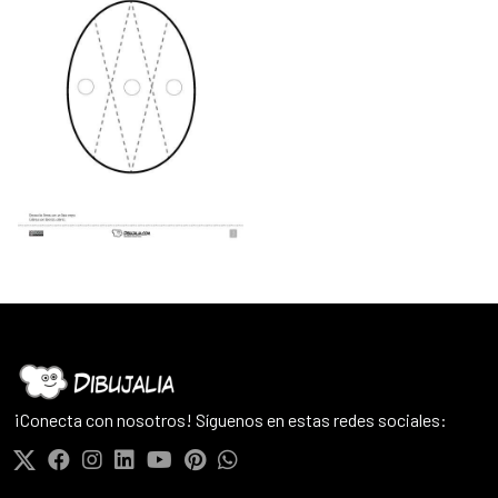
¡Conecta con nosotros! Síguenos en estas redes sociales: