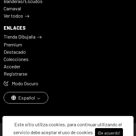
Banderas/Escudos
Carnaval
Ver todos
ENLACES
Tienda Dibujalia
Premium
Destacado
Colecciones
Acceder
Registrarse
Modo Oscuro
Español
Este sitio utiliza cookies, para continuar utilizando el
© 2026 - Dibujalia ha sido ⚙️ con ♥️ en ABC · Castilla-La Mancha ·
servicio debe aceptar el uso de cookies
¡De acuerdo!