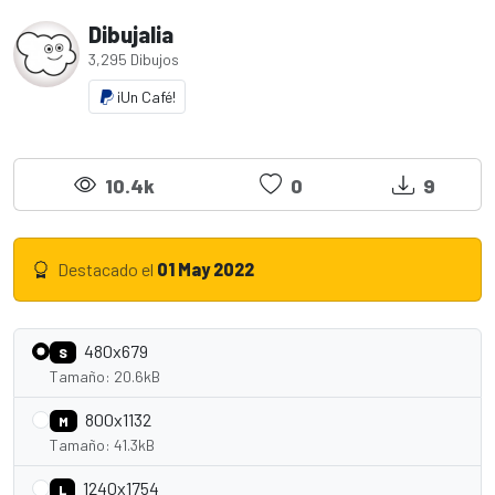
Dibujalia
3,295 Dibujos
¡Un Café!
10.4k
0
9
Destacado el
01 May 2022
480x679
S
Tamaño: 20.6kB
800x1132
M
Tamaño: 41.3kB
1240x1754
L