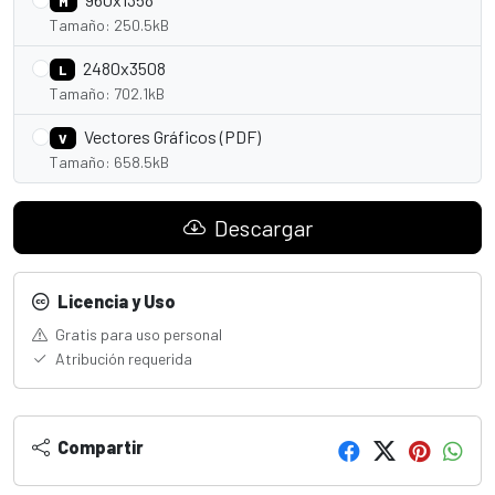
M
Tamaño: 250.5kB
2480x3508
L
Tamaño: 702.1kB
Vectores Gráficos (PDF)
V
Tamaño: 658.5kB
Descargar
Licencia y Uso
Gratis para uso personal
Atribución requerida
Compartir