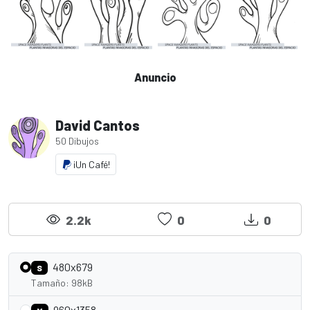
Anuncio
David Cantos
50 Dibujos
¡Un Café!
2.2k
0
0
480x679
S
Tamaño: 98kB
960x1358