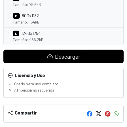
Tamaño: 79.6kB
800x1132
M
Tamaño: 164kB
1240x1754
L
Tamaño: 456.2kB
Descargar
Licencia y Uso
Gratis para uso completo
Atribución no requerida
Compartir