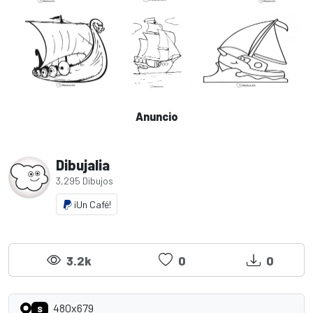
Anuncio
Dibujalia
3,295 Dibujos
¡Un Café!
3.2k
0
0
480x679
S