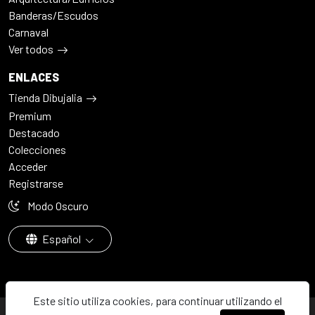
Banderas/Escudos
Carnaval
Ver todos
ENLACES
Tienda Dibujalia
Premium
Destacado
Colecciones
Acceder
Registrarse
Modo Oscuro
Español
Este sitio utiliza cookies, para continuar utilizando el
© 2026 - Dibujalia ha sido ⚙️ con ♥️ en ABC · Castilla-La Mancha ·