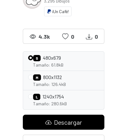
3,295 Dibujos
¡Un Café!
4.3k
0
0
480x679
S
Tamaño: 61.8kB
800x1132
M
Tamaño: 126.4kB
1240x1754
L
Tamaño: 280.6kB
Descargar