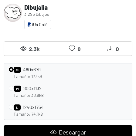
Dibujalia
3,295 Dibujos
¡Un Café!
2.3k
0
0
480x679
S
Tamaño: 17.3kB
800x1132
M
Tamaño: 38.6kB
1240x1754
L
Tamaño: 74.1kB
Descargar