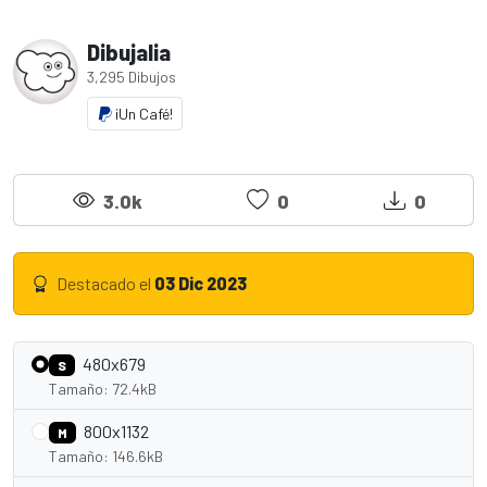
Dibujalia
3,295 Dibujos
¡Un Café!
3.0k
0
0
Destacado el
03 Dic 2023
480x679
S
Tamaño: 72.4kB
800x1132
M
Tamaño: 146.6kB