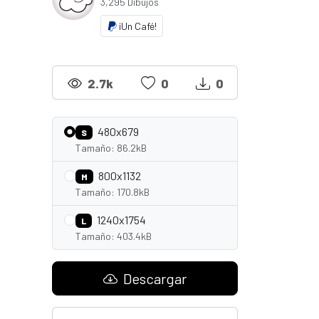
3,295 Dibujos
¡Un Café!
2.7k
0
0
480x679
S
Tamaño: 86.2kB
800x1132
M
Tamaño: 170.8kB
1240x1754
L
Tamaño: 403.4kB
Descargar