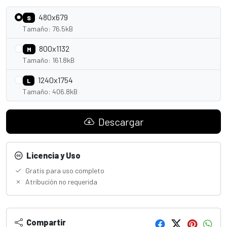
480x679
S
Tamaño: 76.5kB
800x1132
M
Tamaño: 161.8kB
1240x1754
L
Tamaño: 406.8kB
Descargar
Licencia y Uso
Gratis para uso completo
Atribución no requerida
Compartir