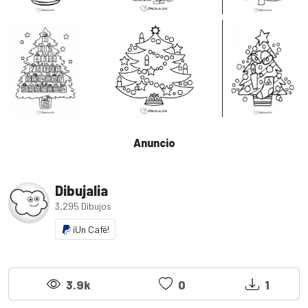
Anuncio
Dibujalia
3,295 Dibujos
¡Un Café!
3.9k
0
1