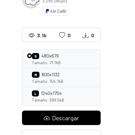
3,295 Dibujos
¡Un Café!
3.1k
0
0
480x679
S
Tamaño: 71.7kB
800x1132
M
Tamaño: 155.7kB
1240x1754
L
Tamaño: 399.5kB
Descargar