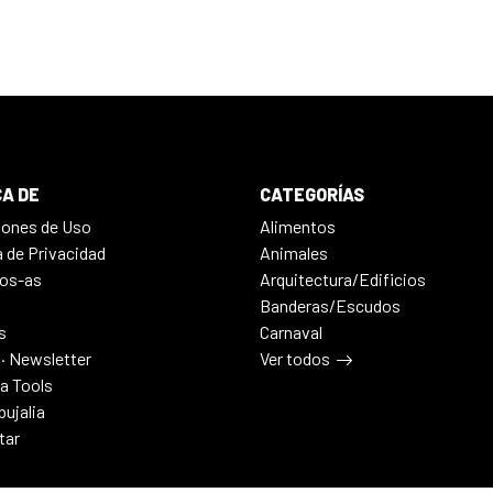
A DE
CATEGORÍAS
iones de Uso
Alimentos
a de Privacidad
Animales
os-as
Arquitectura/Edificios
Banderas/Escudos
s
Carnaval
 · Newsletter
Ver todos
ia Tools
bujalia
tar