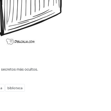
os secretos más ocultos.
ia
biblioteca