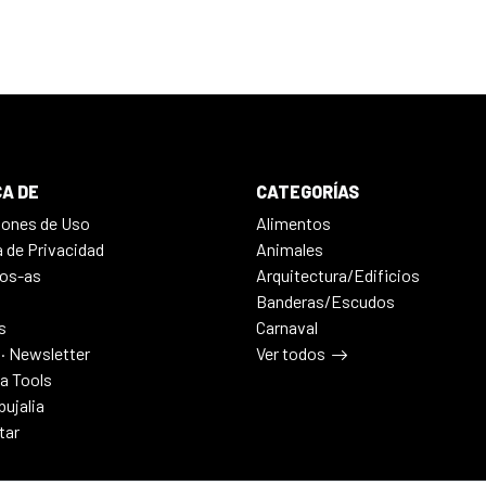
A DE
CATEGORÍAS
iones de Uso
Alimentos
a de Privacidad
Animales
os-as
Arquitectura/Edificios
Banderas/Escudos
s
Carnaval
 · Newsletter
Ver todos
ia Tools
bujalia
tar