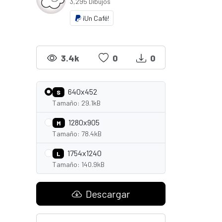
3,295 Dibujos
¡Un Café!
3.4k
0
0
640x452
S
Tamaño: 29.1kB
1280x905
M
Tamaño: 78.4kB
1754x1240
L
Tamaño: 140.9kB
Descargar