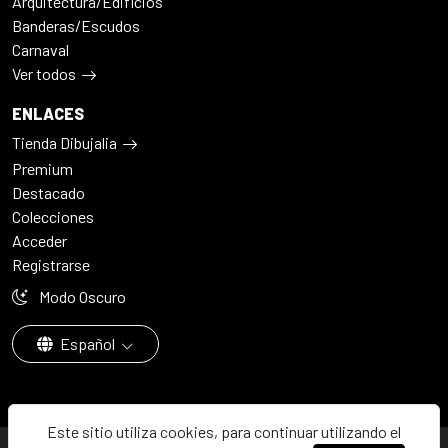
Arquitectura/Edificios
Banderas/Escudos
Carnaval
Ver todos
ENLACES
Tienda Dibujalia
Premium
Destacado
Colecciones
Acceder
Registrarse
Modo Oscuro
Español
Este sitio utiliza cookies, para continuar utilizando el
© 2026 - Dibujalia ha sido ⚙️ con ♥️ en ABC · Castilla-La Mancha ·