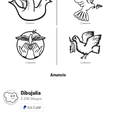
Anuncio
Dibujalia
3,295 Dibujos
¡Un Café!