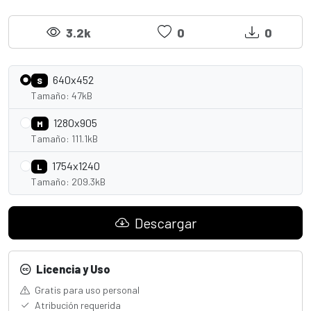
3.2k
0
0
640x452
S
Tamaño: 47kB
1280x905
M
Tamaño: 111.1kB
1754x1240
L
Tamaño: 209.3kB
Descargar
Licencia y Uso
Gratis para uso personal
Atribución requerida