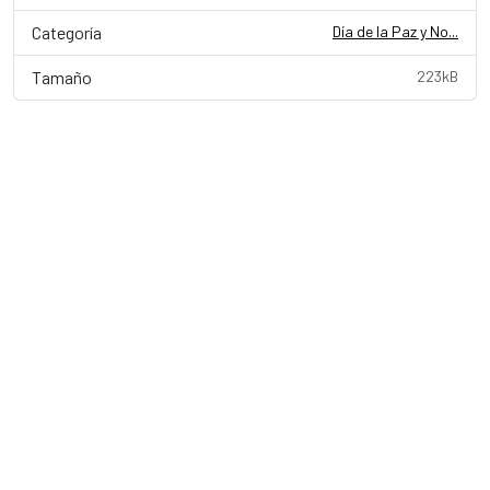
Categoría
Día de la Paz y No...
Tamaño
223kB