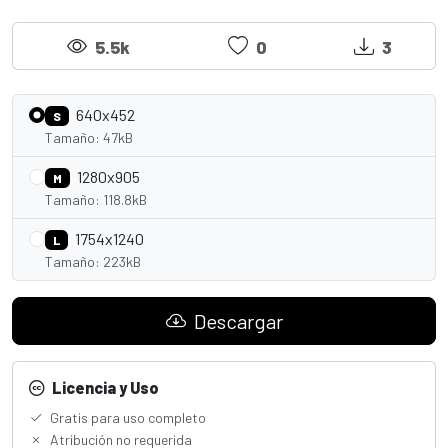
5.5k
0
3
640x452
S
Tamaño: 47kB
1280x905
M
Tamaño: 118.8kB
1754x1240
L
Tamaño: 223kB
Descargar
Licencia y Uso
Gratis para uso completo
Atribución no requerida