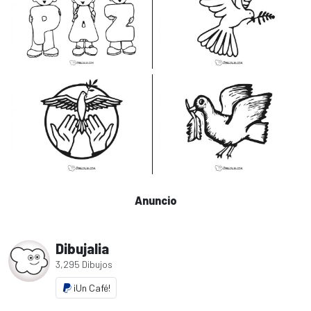
Anuncio
Dibujalia
3,295 Dibujos
¡Un Café!