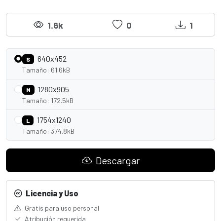
1.6k
0
1
640x452
S
Tamaño: 61.6kB
1280x905
M
Tamaño: 172.5kB
1754x1240
L
Tamaño: 374.8kB
Descargar
Licencia y Uso
Gratis para uso personal
Atribución requerida