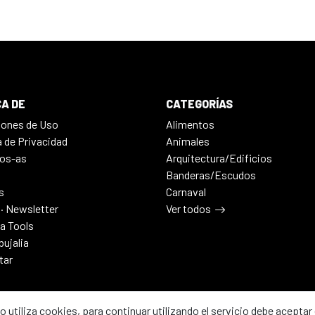
A DE
CATEGORÍAS
iones de Uso
Alimentos
a de Privacidad
Animales
os-as
Arquitectura/Edificios
Banderas/Escudos
s
Carnaval
 · Newsletter
Ver todos
ia Tools
bujalia
tar
io utiliza cookies, para continuar utilizando el servicio debe aceptar 