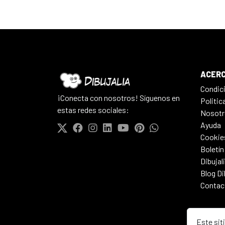
ACERC
Condic
¡Conecta con nosotros! Síguenos en
Politic
estas redes sociales:
Nosotr
Ayuda
Cookie
Boletín
Dibujal
Blog Di
Contac
Este sit