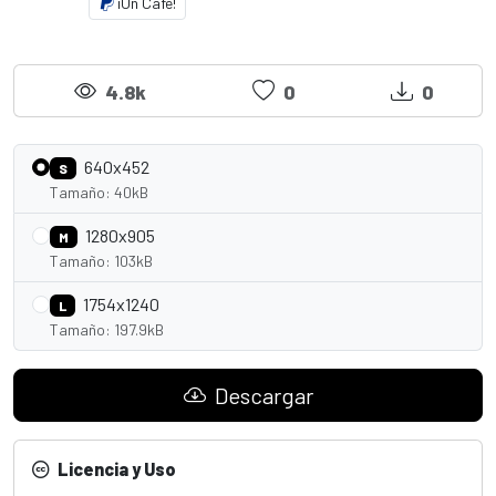
¡Un Café!
4.8k
0
0
640x452
S
Tamaño: 40kB
1280x905
M
Tamaño: 103kB
1754x1240
L
Tamaño: 197.9kB
Descargar
Licencia y Uso