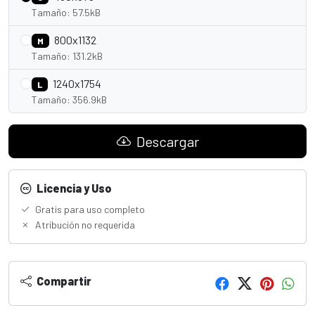
Tamaño: 57.5kB
800x1132
M
Tamaño: 131.2kB
1240x1754
L
Tamaño: 356.9kB
Descargar
Licencia y Uso
Gratis para uso completo
Atribución no requerida
Compartir