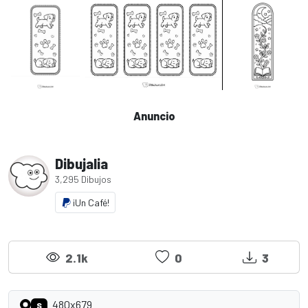
Anuncio
Dibujalia
3,295 Dibujos
¡Un Café!
2.1k
0
3
480x679
S