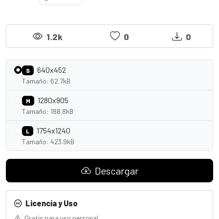
1.2k
0
0
640x452
S
Tamaño: 62.7kB
1280x905
M
Tamaño: 188.8kB
1754x1240
L
Tamaño: 423.9kB
Descargar
Licencia y Uso
Gratis para uso personal