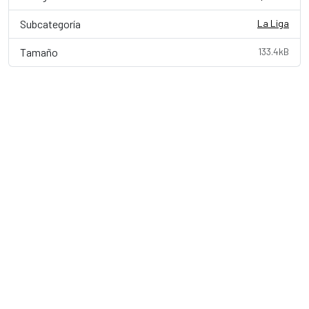
Subcategoría
La Liga
Tamaño
133.4kB