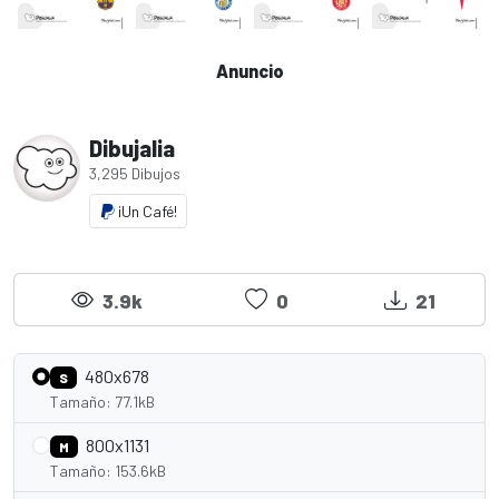
Anuncio
Dibujalia
3,295 Dibujos
¡Un Café!
3.9k
0
21
480x678
S
Tamaño: 77.1kB
800x1131
M
Tamaño: 153.6kB