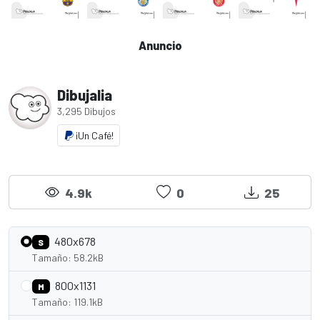
Anuncio
Dibujalia
3,295 Dibujos
¡Un Café!
4.9k
0
25
480x678
S
Tamaño: 58.2kB
800x1131
M
Tamaño: 119.1kB