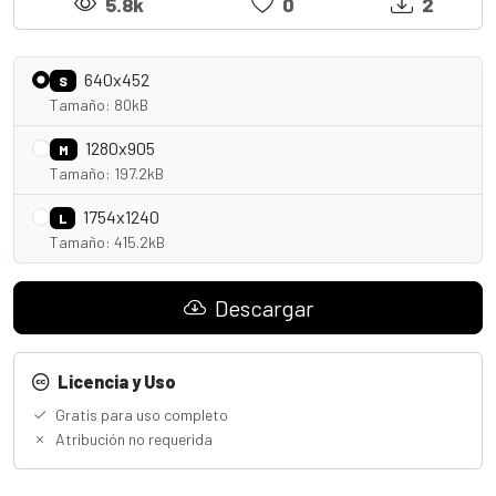
5.8k
0
2
640x452
S
Tamaño: 80kB
1280x905
M
Tamaño: 197.2kB
1754x1240
L
Tamaño: 415.2kB
Descargar
Licencia y Uso
Gratis para uso completo
Atribución no requerida