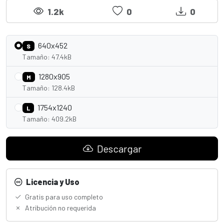
1.2k
0
0
640x452
S
Tamaño: 47.4kB
1280x905
M
Tamaño: 128.4kB
1754x1240
L
Tamaño: 409.2kB
Descargar
Licencia y Uso
Gratis para uso completo
Atribución no requerida