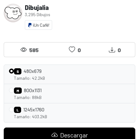
Dibujalia
3,295 Dibujos
¡Un Café!
585
0
0
480x679
S
Tamaño: 42.2kB
800x1131
M
Tamaño: 88kB
1245x1760
L
Tamaño: 403.2kB
Descargar