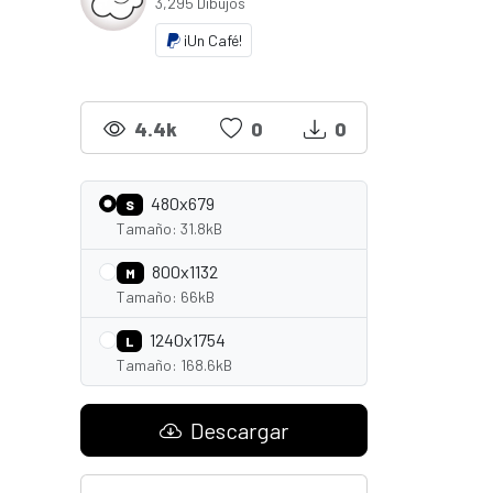
3,295 Dibujos
¡Un Café!
4.4k
0
0
480x679
S
Tamaño: 31.8kB
800x1132
M
Tamaño: 66kB
1240x1754
L
Tamaño: 168.6kB
Descargar