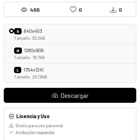
466
0
0
640x453
S
Tamaño: 30.2kB
1280x906
M
Tamaño: 76.7kB
1754x1241
L
Tamaño: 257.8kB
Descargar
Licencia y Uso
Gratis para uso personal
Atribución requerida