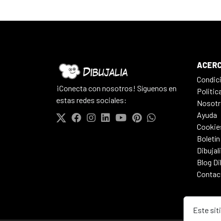
ACERC
Condic
¡Conecta con nosotros! Síguenos en
Politic
estas redes sociales:
Nosotr
Ayuda
Cookie
Boletín
Dibujal
Blog Di
Contac
Este sit