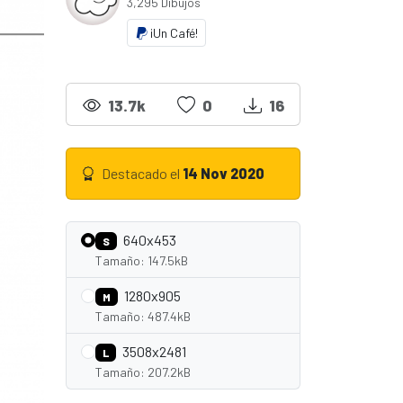
3,295 Dibujos
¡Un Café!
13.7k
0
16
Destacado el
14 Nov 2020
640x453
S
Tamaño: 147.5kB
1280x905
M
Tamaño: 487.4kB
3508x2481
L
Tamaño: 207.2kB