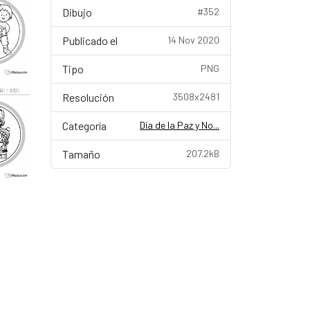
Dibujo
#352
Publicado el
14 Nov 2020
Tipo
PNG
Resolución
3508x2481
Categoría
Día de la Paz y No...
Tamaño
207.2kB