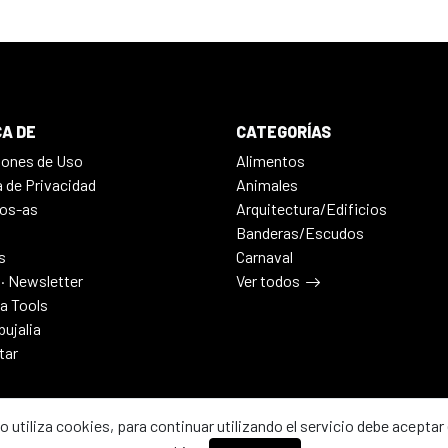
A DE
CATEGORÍAS
iones de Uso
Alimentos
a de Privacidad
Animales
os-as
Arquitectura/Edificios
Banderas/Escudos
s
Carnaval
 · Newsletter
Ver todos
ia Tools
bujalia
tar
io utiliza cookies, para continuar utilizando el servicio debe aceptar 