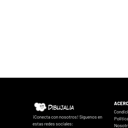
ACERC
Condic
¡Conecta con nosotros! Síguenos en
Politic
estas redes sociales:
Nosotr