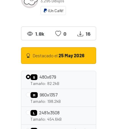
3,295 Dibujos
¡Un Café!
1.8k
0
16
Destacado el
25 May 2026
480x679
S
Tamaño: 82.2kB
960x1357
M
Tamaño: 198.2kB
2481x3508
L
Tamaño: 454.6kB