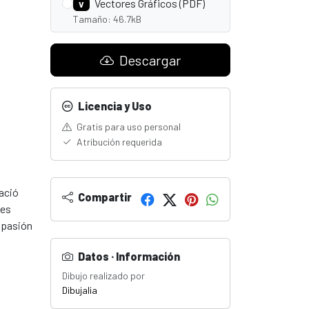
Vectores Gráficos (PDF)
V
Tamaño: 46.7kB
Descargar
Licencia y Uso
Gratis para uso personal
Atribución requerida
nació
Compartir
res
a pasión
Datos · Información
Dibujo realizado por
Dibujalia