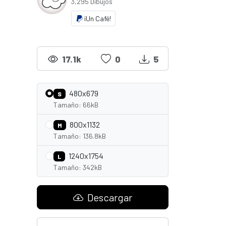
3,295 Dibujos
¡Un Café!
17.1k
0
5
480x679
S
Tamaño: 66kB
800x1132
M
Tamaño: 136.8kB
1240x1754
L
Tamaño: 342kB
Descargar